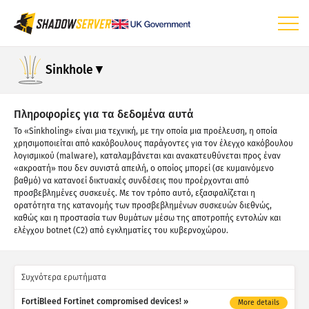
Dashboard
Sinkhole
Γενικά στατιστικά
Στατιστικά συσκευών IoT
Πληροφορίες για τα δεδομένα αυτά
Το «Sinkholing» είναι μια τεχνική, με την οποία μια προέλευση, η οποία
Στατιστικά επιθέσεων: Τρωτότητες
χρησιμοποιείται από κακόβουλους παράγοντες για τον έλεγχο κακόβουλου
λογισμικού (malware), καταλαμβάνεται και ανακατευθύνεται προς έναν
Στατιστικά επιθέσεων: Συσκευές
«ακροατή» που δεν συνιστά απειλή, ο οποίος μπορεί (σε κυμαινόμενο
βαθμό) να κατανοεί δικτυακές συνδέσεις που προέρχονται από
Βοήθεια
προσβεβλημένες συσκευές. Με τον τρόπο αυτό, εξασφαλίζεται η
ορατότητα της κατανομής των προσβεβλημένων συσκευών διεθνώς,
καθώς και η προστασία των θυμάτων μέσω της αποτροπής εντολών και
ελέγχου botnet (C2) από εγκληματίες του κυβερνοχώρου.
Συχνότερα ερωτήματα
FortiBleed Fortinet compromised devices!
More details