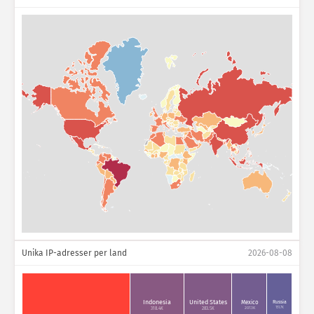
Unika IP-adresser per land
2026-08-08
Indonesia
United States
Russia
Mexico
151.7K
207.3K
318.4K
283.5K