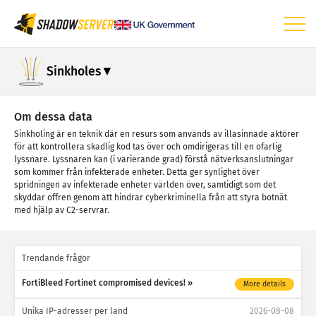
Instrumentpanel
Sinkholes
Allmän statistik
Statistik för IoT-enheter
Om dessa data
Sinkholing är en teknik där en resurs som används av illasinnade aktörer
Attackstatistik: sårbarheter
för att kontrollera skadlig kod tas över och omdirigeras till en ofarlig
lyssnare. Lyssnaren kan (i varierande grad) förstå nätverksanslutningar
Attackstatistik: enheter
som kommer från infekterade enheter. Detta ger synlighet över
spridningen av infekterade enheter världen över, samtidigt som det
Hjälp
skyddar offren genom att hindrar cyberkriminella från att styra botnät
med hjälp av C2-servrar.
Trendande frågor
FortiBleed Fortinet compromised devices!
More details
Unika IP-adresser per land
2026-08-08