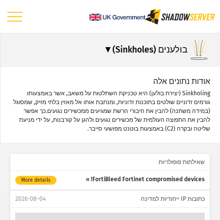
לוח מחוונים
בולענים (Sinkholes)
סטטיסטיקה כללית
סטטיסטיקה של מכשירי IoT
אודות נתונים אלה
Sinkholing (יצירת בולען) היא טכניקת השתלטות על משאב, אשר באמצעותו
סטטיסטיקת מתקפות: פגיעוּיות
גורמים זדוניים שולטים בתוכנות זדוניות, ומנתבת אותו אל מאזין בלתי מזיק, שמסוגל
(במידה משתנה) להבין את חיבורי הרשת שמגיעים ממכשירים נגועים.כך אפשר
סטטיסטיקת מתקפות: מכשירים
להבין את התפוצה העולמית של מכשירים נגועים ולהגן על קורבנות, על ידי מניעת
שליטה ובקרה (C2) באמצעות בוטנט מפושעי סייבר.
עזרה
שאילתות פופולריות
FortiBleed Fortinet compromised devices!
More details
כתובות IP ייחודיות למדינה
2026-08-04