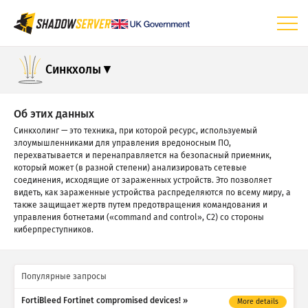
Панель управления
Синкхолы
Общая статистика
Статистика устройств Интернета вещей
Об этих данных
Синкхолинг — это техника, при которой ресурс, используемый
Статистика атак: уязвимости
злоумышленниками для управления вредоносным ПО,
перехватывается и перенаправляется на безопасный приемник,
Статистика атак: устройства
который может (в разной степени) анализировать сетевые
соединения, исходящие от зараженных устройств. Это позволяет
Справка
видеть, как зараженные устройства распределяются по всему миру, а
также защищает жертв путем предотвращения командования и
управления ботнетами («command and control», C2) со стороны
киберпреступников.
Популярные запросы
FortiBleed Fortinet compromised devices!
More details