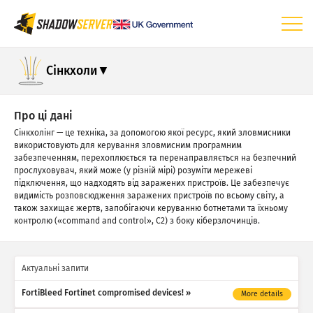
Інформаційна панель
Сінкхоли
Загальна статистика
Статистика IoT-пристроїв
Про ці дані
Сінкхолінг — це техніка, за допомогою якої ресурс, який зловмисники
Статистика атак: Вразливості
використовують для керування зловмисним програмним
забезпеченням, перехоплюється та перенаправляється на безпечний
Статистика атак: Пристрої
прослуховувач, який може (у різній мірі) розуміти мережеві
підключення, що надходять від заражених пристроїв. Це забезпечує
Довідка
видимість розповсюдження заражених пристроїв по всьому світу, а
також захищає жертв, запобігаючи керуванню ботнетами та їхньому
контролю («command and control», C2) з боку кіберзлочинців.
Актуальні запити
FortiBleed Fortinet compromised devices!
More details