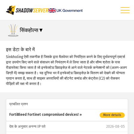
डैशबोर्ड
सिंकहोल्स
सामान्य आँकड़े
IoT डिवाइस के आँकड़े
इस डेटा के बारे में
Sinkholing ऐसी तकनीक है जिसके द्वारा मैलवेयर को नियंत्रित करने के लिए दुर्भावनापूर्ण एक्टर्स
हमले के आँकड़े: अरक्षितताएं
द्वारा उपयोग किए जाने वाले संसाधन को नियंत्रण में ले लिया जाता है और सौम्य श्रोता के पास
रीडायरेक्ट किया जाता है जो इनफेक्टेड डिवाइसेज़ से आने वाले नेटवर्क कनेक्शनों को (अलग-अलग
हमले के आँकड़े: डिवाइसेज़
डिग्री में) समझ सकता है। यह दुनिया भर में इनफेक्टेड डिवाइसेज़ के वितरण को देखने की योग्यता
प्रदान करता है, साथ ही साइबर अपराधियों की बॉटनेट कमांड और कंट्रोल (C2) को रोककर
सहायता
पीड़ितों की रक्षा भी करता है।
प्रचलित प्रश्न
FortiBleed Fortinet compromised devices!
More details
देश के अनुसार अनन्य IP पते
2026-08-05