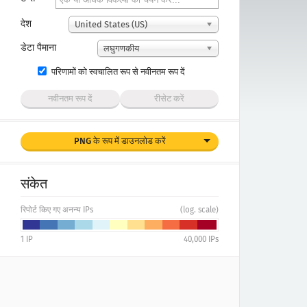
देश
United States (US)
डेटा पैमाना
लघुगणकीय
परिणामों को स्वचालित रूप से नवीनतम रूप दें
नवीनतम रूप दें
रीसेट करें
PNG के रूप में डाउनलोड करें
संकेत
रिपोर्ट किए गए अनन्य IPs
(log. scale)
1
IP
40,000
IPs