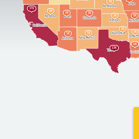
1K
Iowa
Nebraska
37K
3K
3K
3K
2K
5K
Nevada
Utah
Colorado
Kansas
Missou
California
3K
2K
Oklahoma
1K
5K
Arkans
New Mexico
Arizona
4K
M
23K
Texas
Louis