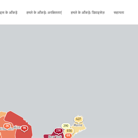
इस के आँकड़े
हमले के आँकड़े: अरक्षितताएं
हमले के आँकड़े: डिवाइसेज़
सहायता
427
Maine
3K
290
Michigan
9K
Wisconsin
23K
656
6K
New York