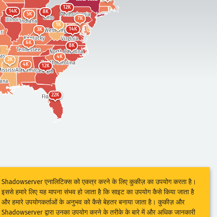
12K
14K
8K
5K
Pennsylvania
Ohio
7K
Illinois
Indiana
1K
14K
3K
West Virginia
ri
Kentucky
Virginia
6K
8K
Tennessee
North Carolina
as
4K
2K
South Carolina
4K
12K
Alabama
ississippi
Georgia
iana
22K
Florida
Shadowserver एनालिटिक्स को एकत्र करने के लिए कुकीज़ का उपयोग करता है।
इससे हमारे लिए यह मापना संभव हो जाता है कि साइट का उपयोग कैसे किया जाता है
और हमारे उपयोगकर्ताओं के अनुभव को कैसे बेहतर बनाया जाता है। कुकीज़ और
Shadowserver द्वारा उनका उपयोग करने के तरीके के बारे में और अधिक जानकारी