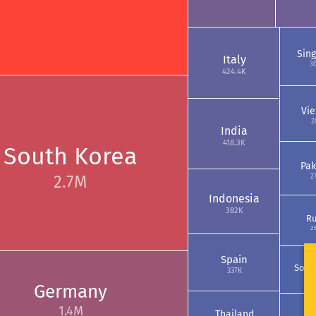
Sin
Italy
3
424.4K
Vi
2
India
418.3K
South Korea
Pak
2.7M
2
Indonesia
382K
Ru
2
Spain
South
337K
2
Germany
1.4M
Thailand
Po