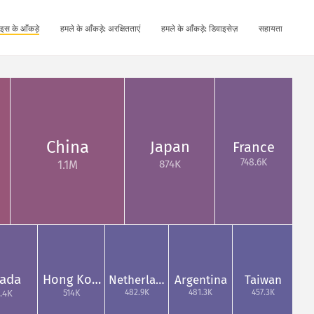
इस के आँकड़े
हमले के आँकड़े: अरक्षितताएं
हमले के आँकड़े: डिवाइसेज़
सहायता
China
Japan
France
748.6K
874K
1.1M
ada
Hong Ko…
Netherla…
Argentina
Taiwan
482.9K
481.3K
457.3K
514K
.4K