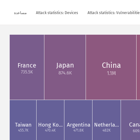
Attack statistics: Vulnerabilitie
Attack statistics: Devices
مساعدة
China
Japan
France
735.5K
874.6K
1.1M
Can
Taiwan
Hong Ko…
Argentina
Netherla…
455.7K
470.4K
471.8K
482K
609