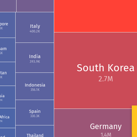
pore
Italy
3K
400.2K
nam
6K
India
393.9K
South Korea
stan
2.7M
3K
Indonesia
356.1K
sia
1K
Spain
330.3K
Africa
7K
Germany
1.4M
Thailand