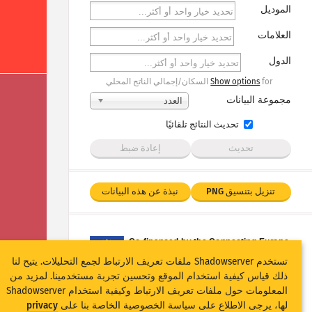
الموديل
العلامات
الدول
for السكان/إجمالي الناتج المحلي
Show options
مجموعة البيانات
العدد
تحديث النتائج تلقائيًا
تحديث
إعادة ضبط
تنزيل بتنسيق PNG
نبذة عن هذه البيانات
تستخدم Shadowserver ملفات تعريف الارتباط لجمع التحليلات. يتيح لنا
إحصائيات بصمات أجهزة إنترنت الأشياء وهجوم المصائد يتم
ذلك قياس كيفية استخدام الموقع وتحسين تجربة مستخدمينا. لمزيد من
تمويلها بشكل مشترك من قبل برنامجConnecting Europe
المعلومات حول ملفات تعريف الارتباط وكيفية استخدام Shadowserver
Facility التابع للاتحاد الأوروبي.
لها، يرجى الاطلاع على سياسة الخصوصية الخاصة بنا على
privacy