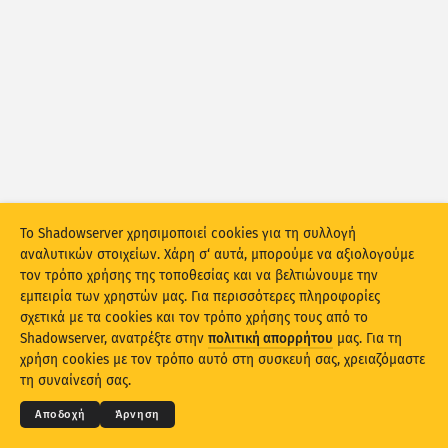
Στατιστικά επιθέσεων: Συσκευές
Βοήθεια
Χώρες
Σύνολο δεδομένων
Όριο
Ομαδοποίηση κατά
Χώρα
Ετικέτα
Το Shadowserver χρησιμοποιεί cookies για τη συλλογή
Stacking
Σε επαλληλία
Σε αλληλοεπικάλυψη
αναλυτικών στοιχείων. Χάρη σ‘ αυτά, μπορούμε να αξιολογούμε
τον τρόπο χρήσης της τοποθεσίας και να βελτιώνουμε την
Αυτόματη ενημέρωση αποτελεσμάτων
εμπειρία των χρηστών μας. Για περισσότερες πληροφορίες
σχετικά με τα cookies και τον τρόπο χρήσης τους από το
Ενημέρωση
Επαναφορά
Shadowserver, ανατρέξτε στην
πολιτική απορρήτου
μας. Για τη
© 2026
THE SHADOWSERVER FOUNDATION
χρήση cookies με τον τρόπο αυτό στη συσκευή σας, χρειαζόμαστε
Απόρρητο και Όροι
Επικοινωνία
Ευχαριστίες
Λήψη ως PNG
τη συναίνεσή σας.
Γλώσσα
Αποδοχή
Άρνηση