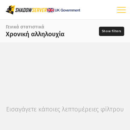
Dashboard
Γενικά στατιστικά
Χρονική αλληλουχία
Γενικά στατιστικά
Παγκόσμιος χάρτης
Εύρος δεδομένων
📆
Χάρτης περιοχής
–
Συγκριτικός χάρτης
Προελεύσεις
Δενδρικός χάρτης
Χρονική αλληλουχία
?
Απεικόνιση
Σοβαρότητα
Εισαγάγετε κάποιες λεπτομέρειες φίλτρου
Στατιστικά συσκευών IoT
Στατιστικά επιθέσεων: Τρωτότητες
Ετικέτες