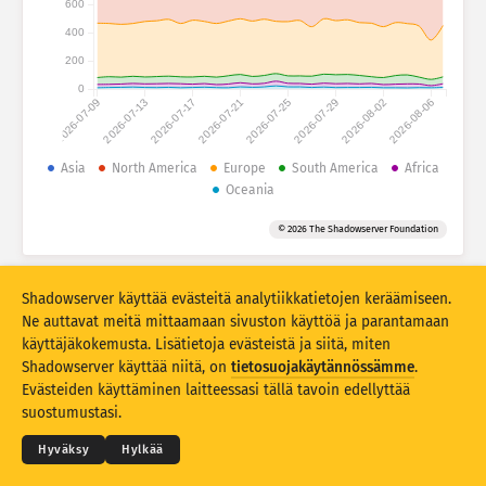
600
Hyökkäystilastot: laitteet
400
Maat
Ohje
200
0
2026-07-09
2026-07-13
2026-07-17
2026-07-21
2026-07-25
2026-07-29
2026-08-02
2026-08-06
Tietoaineisto
Raja-arvo
Asia
North America
Europe
South America
Africa
Oceania
Ryhmittelyperuste
Maa
Tunniste
© 2026 The Shadowserver Foundation
Stacking
Pinottu
Päällekkäinen
Päivitä tulokset automaattisesti
Shadowserver käyttää evästeitä analytiikkatietojen keräämiseen.
Päivitä
Nollaa
Ne auttavat meitä mittaamaan sivuston käyttöä ja parantamaan
käyttäjäkokemusta. Lisätietoja evästeistä ja siitä, miten
Shadowserver käyttää niitä, on
tietosuojakäytännössämme
.
Lataa PNG-muodossa
© 2026
THE SHADOWSERVER FOUNDATION
Evästeiden käyttäminen laitteessasi tällä tavoin edellyttää
Tietosuoja ja ehdot
Ota yhteyttä
Kiitokset
suostumustasi.
Kieli
Hyväksy
Hylkää