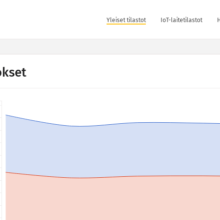
Yleiset tilastot
IoT-laitetilastot
H
okset