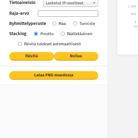
Tietoaineisto
Lasketut IP-osoitteet
1,000
Raja-arvo
500
0
Ryhmittelyperuste
Maa
Tunniste
20
Stacking
Pinottu
Päällekkäinen
Päivitä tulokset automaattisesti
Päivitä
Nollaa
Lataa PNG-muodossa