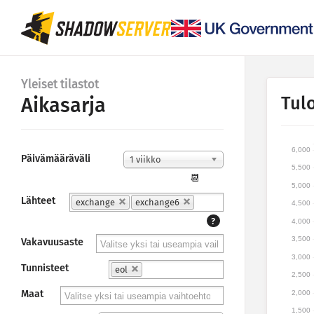
Yleiset tilastot
Tul
Aikasarja
6,000
Päivämääräväli
1 viikko
5,500
📆
5,000
Lähteet
exchange
exchange6
4,500
?
4,000
3,500
Vakavuusaste
3,000
Tunnisteet
eol
2,500
Maat
2,000
1,500