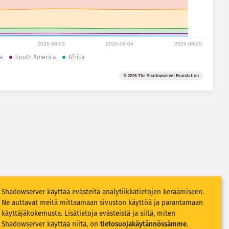
2026-08-03
2026-08-04
2026-08-05
a
South America
Africa
© 2026 The Shadowserver Foundation
Shadowserver käyttää evästeitä analytiikkatietojen keräämiseen.
Ne auttavat meitä mittaamaan sivuston käyttöä ja parantamaan
käyttäjäkokemusta. Lisätietoja evästeistä ja siitä, miten
Shadowserver käyttää niitä, on
tietosuojakäytännössämme
.