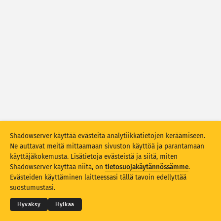
Hyökkäystilastot: haavoittuvuudet
Tunnisteet
Hyökkäystilastot: laitteet
Ohje
Maat
Raja-arvo
Ryhmittelyperuste
Shadowserver käyttää evästeitä analytiikkatietojen keräämiseen.
Stacking
Pinottu
Päällekkäinen
Ne auttavat meitä mittaamaan sivuston käyttöä ja parantamaan
Päivitä tulokset automaattisesti
käyttäjäkokemusta. Lisätietoja evästeistä ja siitä, miten
Shadowserver käyttää niitä, on
tietosuojakäytännössämme
.
Päivitä
Nollaa
© 2026
THE SHADOWSERVER FOUNDATION
Evästeiden käyttäminen laitteessasi tällä tavoin edellyttää
Tietosuoja ja ehdot
Ota yhteyttä
Kiitokset
suostumustasi.
Lataa PNG-muodossa
Tietoja tästä datasta
Kieli
Hyväksy
Hylkää