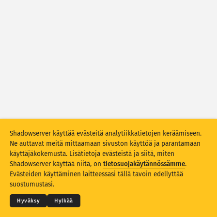
Hyökkäystilastot: haavoittuvuudet
Tunnisteet
Hyökkäystilastot: laitteet
Ohje
Maat
Raja-arvo
Ryhmittelyperuste
Shadowserver käyttää evästeitä analytiikkatietojen keräämiseen.
Stacking
Pinottu
Päällekkäinen
Ne auttavat meitä mittaamaan sivuston käyttöä ja parantamaan
Päivitä tulokset automaattisesti
käyttäjäkokemusta. Lisätietoja evästeistä ja siitä, miten
Shadowserver käyttää niitä, on
tietosuojakäytännössämme
.
Päivitä
Nollaa
© 2026
THE SHADOWSERVER FOUNDATION
Evästeiden käyttäminen laitteessasi tällä tavoin edellyttää
Tietosuoja ja ehdot
Ota yhteyttä
Kiitokset
suostumustasi.
Lataa PNG-muodossa
Tietoja tästä datasta
Kieli
Hyväksy
Hylkää