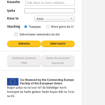
Kasashe
Iyaka
Ƙasa ta
Kasa
Stacking
Tsayayye
Wuce gona da iri
Sabuntawar sakamako da dai
Sabunta
Sake tsarin
Saukewa azaman
Game da wannan
PNG
bayanan
Bugun yatsa na na'urar IoT da kididdigar harin
honeypot da hadin gwiwar Hadin Kayan Aiki na Turai
na EU.