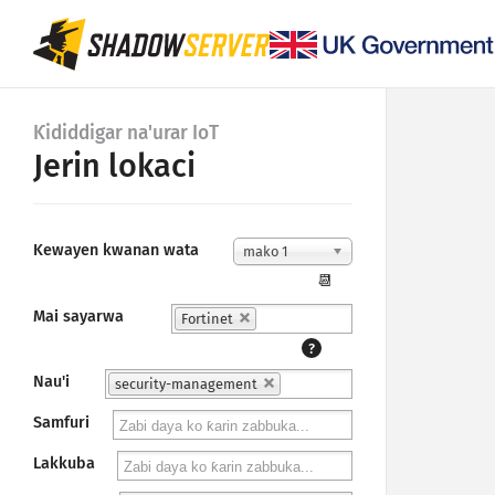
Ƙididdigar na'urar IoT
Jerin lokaci
Kewayen kwanan wata
mako 1
📆
Mai sayarwa
Fortinet
?
Nau'i
security-management
Samfuri
Lakkuba