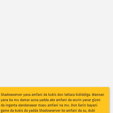
Shadowserver yana amfani da kukis don tattara kididdiga. Wannan
yana ba mu damar auna yadda ake amfani da wurin yanar gizon
da inganta ɗandanawar masu amfani na mu. Don ƙarin bayani
game da kukis da yadda Shadowserver ke amfani da su, dubi