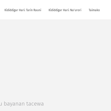
Ƙididdigar Hari: Tarin Rauni
Ƙididdigar Hari: Na'urori
Taimako
su bayanan tacewa