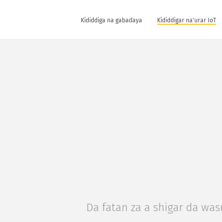
Ƙididdiga na gabaɗaya
Ƙididdigar na'urar IoT
Da fatan za a shigar da wa