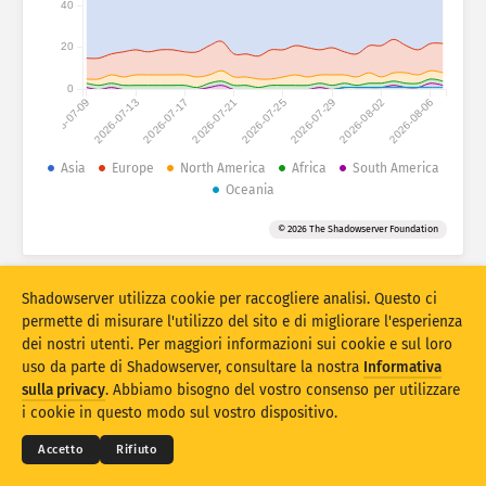
40
Statistiche di attacco: dispositivi
Paesi
Guida
20
0
2026-07-09
2026-07-13
2026-07-17
2026-07-21
2026-07-25
2026-07-29
2026-08-02
2026-08-06
Set di dati
Limite
Asia
Europe
North America
Africa
South America
Oceania
Raggruppa per
Paese
Tag
© 2026 The Shadowserver Foundation
Stacking
Impilato
Sovrapposizione
Aggiorna automaticamente i risultati
Shadowserver utilizza cookie per raccogliere analisi. Questo ci
Aggiorna
Reset
permette di misurare l'utilizzo del sito e di migliorare l'esperienza
dei nostri utenti. Per maggiori informazioni sui cookie e sul loro
uso da parte di Shadowserver, consultare la nostra
Informativa
Scarica come PNG
© 2026
THE SHADOWSERVER FOUNDATION
sulla privacy
. Abbiamo bisogno del vostro consenso per utilizzare
Privacy e condizioni
Contattaci
Ringraziamenti
i cookie in questo modo sul vostro dispositivo.
Lingua
Accetto
Rifiuto