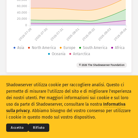
Guida
60,000
Raggruppa per
40,000
Stacking
Impilato
Sovrapposizione
20,000
0
Aggiorna automaticamente i risultati
2026-07-29
2026-07-30
2026-07-31
2026-08-01
2026-08-02
2026-08-03
2026-08-04
Aggiorna
Reset
Asia
North America
Europe
South America
Africa
Oceania
Antarctica
Scarica come PNG
Informazioni su questi dati
© 2026 The Shadowserver Foundation
Statistiche sull'impronta digitale dei dispositivi IoT e statistiche sugli
Shadowserver utilizza cookie per raccogliere analisi. Questo ci
attacchi honeypot cofinanziate dal Connecting Europe Facility dell'Unione
permette di misurare l'utilizzo del sito e di migliorare l'esperienza
Europea.
dei nostri utenti. Per maggiori informazioni sui cookie e sul loro
uso da parte di Shadowserver, consultare la nostra
Informativa
© 2026
THE SHADOWSERVER FOUNDATION
sulla privacy
. Abbiamo bisogno del vostro consenso per utilizzare
Privacy e condizioni
Contattaci
Ringraziamenti
i cookie in questo modo sul vostro dispositivo.
Lingua
Accetto
Rifiuto