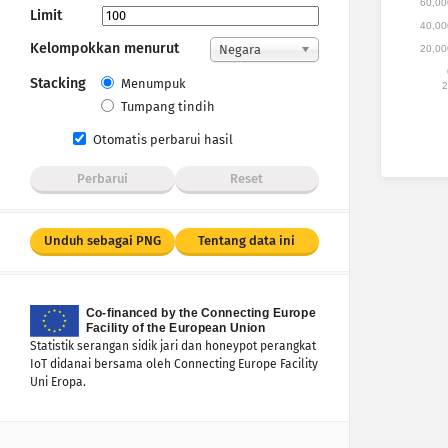
60,00
Limit
40,00
Kelompokkan menurut
Negara
20,00
Stacking
Menumpuk
2
Tumpang tindih
Otomatis perbarui hasil
Perbarui
Reset
Unduh sebagai PNG
Tentang data ini
Statistik serangan sidik jari dan honeypot perangkat
IoT didanai bersama oleh Connecting Europe Facility
Uni Eropa.