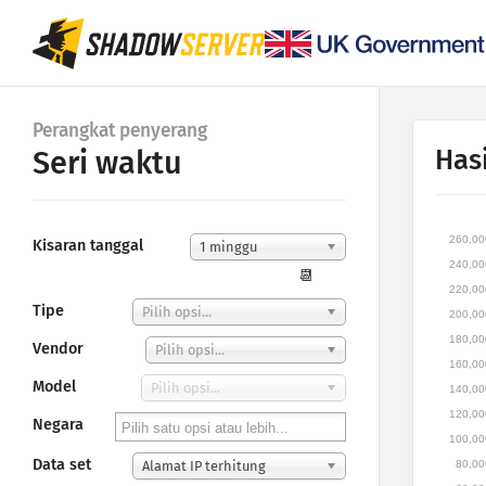
Perangkat penyerang
Hasi
Seri waktu
260,00
Kisaran tanggal
1 minggu
240,00
📆
220,00
Tipe
Pilih opsi...
200,00
180,00
Vendor
Pilih opsi...
160,00
Model
Pilih opsi...
140,00
120,00
Negara
100,00
Data set
80,00
Alamat IP terhitung