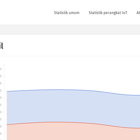
Statistik umum
Statistik perangkat IoT
At
l
0
0
0
0
0
0
0
0
0
0