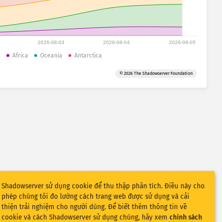
2026-08-03
2026-08-04
2026-08-05
a
Africa
Oceania
Antarctica
© 2026 The Shadowserver Foundation
Shadowserver sử dụng cookie để thu thập phân tích. Điều này cho
phép chúng tôi đo lường cách trang web được sử dụng và cải
thiện trải nghiệm cho người dùng. Để biết thêm thông tin về
cookie và cách Shadowserver sử dụng chúng, hãy xem
chính sách