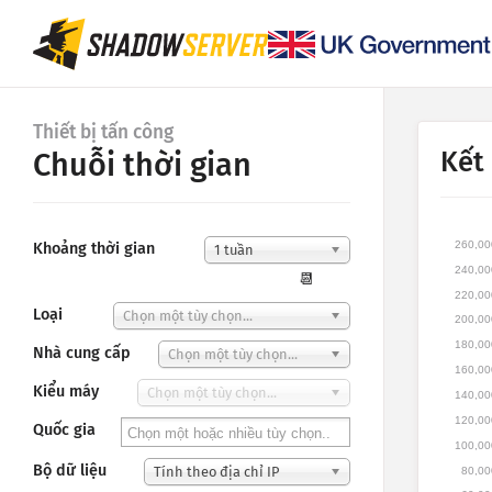
Thiết bị tấn công
Kết
Chuỗi thời gian
260,00
Khoảng thời gian
1 tuần
240,00
📆
220,00
Loại
Chọn một tùy chọn...
200,00
180,00
Nhà cung cấp
Chọn một tùy chọn...
160,00
Kiểu máy
Chọn một tùy chọn...
140,00
120,00
Quốc gia
100,00
Bộ dữ liệu
Tính theo địa chỉ IP
80,00