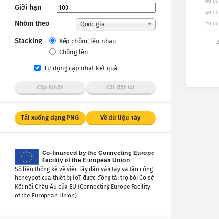
60,00
Giới hạn
40,00
Nhóm theo
Quốc gia
20,00
Stacking
Xếp chồng lên nhau
2
Chồng lên
Tự động cập nhật kết quả
Cập Nhật
Cài đặt lại
Tải xuống dạng PNG
Về dữ liệu này
Số liệu thống kê về việc lấy dấu vân tay và tấn công
honeypot của thiết bị IoT được đồng tài trợ bởi Cơ sở
Kết nối Châu Âu của EU (Connecting Europe Facility
of the European Union).