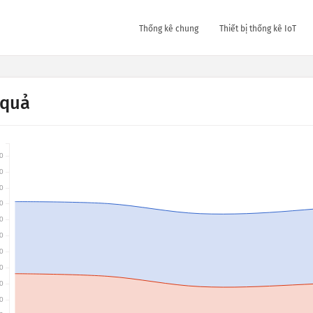
Thống kê chung
Thiết bị thống kê IoT
 quả
0
0
0
0
0
0
0
0
0
0