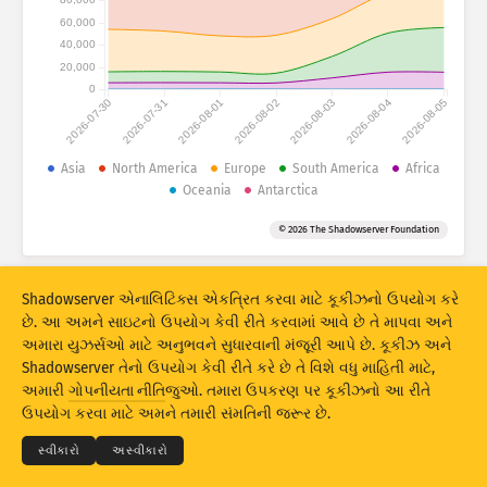
મદદ
60,000
આ પ્રમાણે ગ્રૂપ કરો
40,000
Stacking
સ્ટૅક્ડ
ઓવરલેપિંગ
20,000
0
પરિણામોને આપમેળે અદ્યતન કરે
2026-07-30
2026-07-31
2026-08-01
2026-08-02
2026-08-03
2026-08-04
2026-08-05
અદ્યતન
રીસેટ
Asia
North America
Europe
South America
Africa
Oceania
Antarctica
PNG તરીકે ડાઉનલોડ કરો
આ ડેટા વિશે
© 2026 The Shadowserver Foundation
IoT ઉપકરણ ફિંગરપ્રિંટિંગ અને હનીપોટ હુમલાના આંકડાઓ EU ની કનેક્ટિંગ યુરોપ
Shadowserver એનાલિટિક્સ એકત્રિત કરવા માટે કૂકીઝનો ઉપયોગ કરે
ફેસિલિટી દ્વારા સહ-ધિરાણ મેળવે છે.
છે. આ અમને સાઇટનો ઉપયોગ કેવી રીતે કરવામાં આવે છે તે માપવા અને
અમારા યુઝર્સઓ માટે અનુભવને સુધારવાની મંજૂરી આપે છે. કૂકીઝ અને
Shadowserver તેનો ઉપયોગ કેવી રીતે કરે છે તે વિશે વધુ માહિતી માટે,
© 2026
THE SHADOWSERVER FOUNDATION
અમારી
ગોપનીયતા નીતિ
જુઓ. તમારા ઉપકરણ પર કૂકીઝનો આ રીતે
ગોપનીયતા અને શરતો
અમારો સંપર્ક કરો
ક્રેડિટ્સ
ઉપયોગ કરવા માટે અમને તમારી સંમતિની જરૂર છે.
ભાષા
સ્વીકારો
અસ્વીકારો