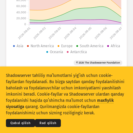
80,000
Yordam
60,000
Bu boʻyicha guruhlash
40,000
Stacking
Ustlangan
Qisman mos
20,000
0
Natijalarni avtomatik yangilash
2026-08-01
2026-08-02
2026-08-03
2026-08-04
2026-08-05
2026-08-06
2026-08-07
Yangilash
Asliga tiklash
Asia
North America
Europe
South America
Africa
Oceania
Antarctica
PNG sifatida yuklab olish
Bu maʼlumotlar haqida
© 2026 The Shadowserver Foundation
Shadowserver tahliliy maʼlumotlarni yigʻish uchun cookie-
IoT qurilmalar raqamli izini olish va honeypot hujumlar statistikasi
fayllardan foydalanadi. Bu bizga saytdan qanday foydalanilishini
Yevropa Ittifoqining Yevropa Birlashgan Fondi tomonidan birgalikda
baholash va foydalanuvchilar uchun imkoniyatlarni yaxshilash
moliyalashtiriladi.
imkonini beradi. Cookie-fayllar va Shadowserver ulardan qanday
foydalanishi haqida qoʻshimcha maʼlumot uchun
maxfiylik
© 2026
THE SHADOWSERVER FOUNDATION
siyosatiga
qarang. Qurilmangizda cookie-fayllardan
Maxfiylik va shartlar
Biz bilan bogʻlanish
Eʼtiroflar
foydalanishimiz uchun sizning roziligingiz kerak.
Til
Qabul qilish
Rad qilish