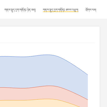
གནས་སྡུད་དྲག་གནོན༔ ཉེན་ཅན།
གནས་སྡུད་དྲག་གནོན༔ ཐབས་འཕྲུལ།
གྲོགས་རམ།