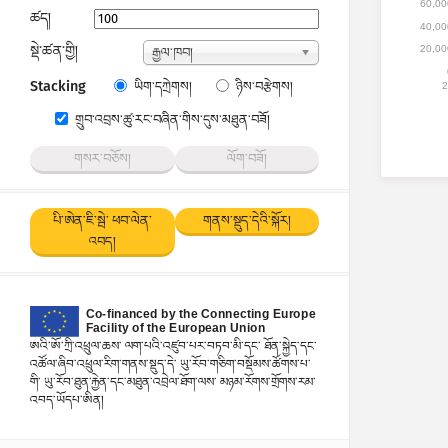
60,00
ཁ་གྱངས་རྩིས།
ཚད།
40,00
སྡེ་ཚན་གྱི།
20,00
རྒྱལ་ཁབ།
Stacking
ཡིག་དཀྲེགས།
ཉིས་བརྩེགས།
2
གྲུབ་འབྲས་ཚུ་རང་བཞིན་གིས་དུས་མཐུན་བཟོ།
གསར་བཅོས།
ལོག་བཟོ།
པི་ཨེན་ཇི་སྦེ་ ཕབ་ལེན་
གནས་སྡུད་དེའི་སྐོར།
འབད།
ཨའི་ཨོ་ཀྲི་འཕྲུལ་ཆས་ ལག་པའི་འཛུབ་པར་བཏབ་མི་དང་ ཐོན་སྐྱེད་དང་
འཚོལ་ཞིབ་འཕྲུལ་རིག་གནས་སྡུད་དེ་ ཡུ་རོབ་གཅིག་བསྡོམས་ཚོགས་པ་
གི་ ཡུ་རོབ་ཐུན་རྐྱེན་དང་མཐུན་འབྲེལ་ཐོག་ལས་ མཉམ་རོགས་གྲོགས་རམ་
འབད་ཡོདཔ་ཨིན།