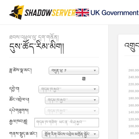
ཐབས་འཕྲུལ་ལུ་ དྲག་གནོན།
འགྲུ
དུས་ཚོད་རིམ་མིག།
ཟླ་ཚེས་སྣ་མང་།
བདུན་ཕྲ་ ༡
260,00
240,00
📆
220,00
དབྱེ་བ།
གདམ་ཁ་རྐྱབ་་་
200,00
180,00
ཚོང་འབྲེལ་པ།
གདམ་ཁ་རྐྱབ་་་
160,00
དཔེ་གཟུགས།
གདམ་ཁ་རྐྱབ་་་
140,00
120,00
རྒྱལ་ཁབ་ཚུ།
100,00
གནས་སྡུད་ཆ་ཚང་།
80,00
གློག་རིག་ཡོངས་འབྲེལ་མགྲོན་སྐྱོང་