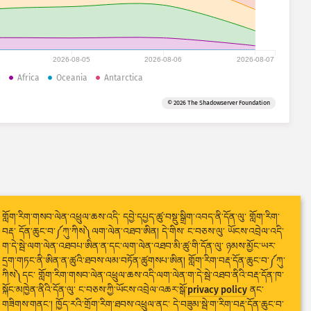
2026-08-05
2026-08-06
2026-08-07
a
Africa
Oceania
Antarctica
© 2026 The Shadowserver Foundation
གློག་རིག་གསབ་ལེན་འཕྲུལ་ཆས་འདི་ དབྱེ་དཔྱད་ཚུ་བསྡུ་སྒྲིག་འབད་ནི་དོན་ལུ་ གློག་རིག་
བརྡ་ དོན་ཆུང་བ་༼ཀུ་ཀིས༽ལག་ལེན་འཐབ་ཨིན། དེ་གིས་ ང་བཅས་ལུ་ ཡོངས་འབྲེལ་འདི་
ག་དེ་སྦེ་ལག་ལེན་འཐབཔ་ཨིན་ན་དང་ལག་ལེན་འཐབ་མི་ཚུ་གི་དོན་ལུ་ ཉམས་མྱོང་ཡར་
དྲག་གཏང་ནི་ཨིན་ན་ཚུའི་ཐབས་ལམ་བཏོན་ཚུགསཔ་ཨིན། གློག་རིག་བརྡ་དོན་ཆུང་བ་༼ཀུ་
ཀིས༽དང་ གློག་རིག་གསབ་ལེན་འཕྲུལ་ཆས་འདི་ལག་ལེན་ག་དེ་སྦེ་འཐབ་ནིའི་བརྡ་དོན་ཁ་
སྐོང་མཁྱེན་ནིའི་དོན་ལུ་ ང་བཅས་ཀྱི་ཡོངས་འབྲེལ་འཆར་སྒོ་
privacy policy
ནང་
གཟིགས་གནང་། ཁྱོད་རའི་གྲོག་རིག་ཐབས་འཕྲུལ་ནང་ དེ་བཟུམ་སྦེ་ག་རིག་བརྡ་དོན་ཆུང་བ་