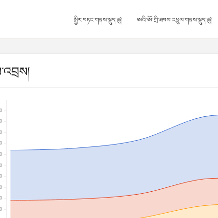
སྤྱིར་བཏང་གནས་སྡུད་ཚུ།
ཨའི་ཨོ་ཀྲི་ཐབས་འཕྲུལ་གནས་སྡུད་ཚུ།
བ་འབྲས།
0
0
0
0
0
0
0
0
0
0