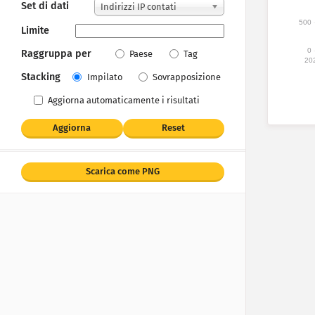
Set di dati
Indirizzi IP contati
500
Limite
0
Raggruppa per
Paese
Tag
20
Stacking
Impilato
Sovrapposizione
Aggiorna automaticamente i risultati
Aggiorna
Reset
Scarica come PNG