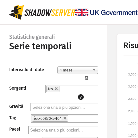
Statistiche generali
Risu
Serie temporali
Intervallo di date
1 mese
3,500
📆
3,000
Sorgenti
ics
?
2,500
Gravità
2,000
Tag
iec-60870-5-104
1,500
Paesi
1,000