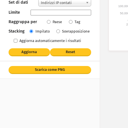
Set di dati
Indirizzi IP contati
100,00
Limite
50,00
Raggruppa per
Paese
Tag
2
Stacking
Impilato
Sovrapposizione
Aggiorna automaticamente i risultati
Aggiorna
Reset
Scarica come PNG