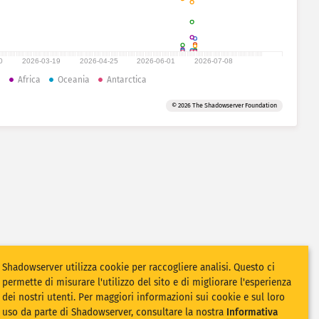
0
2026-03-19
2026-04-25
2026-06-01
2026-07-08
a
Africa
Oceania
Antarctica
© 2026 The Shadowserver Foundation
Shadowserver utilizza cookie per raccogliere analisi. Questo ci
permette di misurare l'utilizzo del sito e di migliorare l'esperienza
dei nostri utenti. Per maggiori informazioni sui cookie e sul loro
uso da parte di Shadowserver, consultare la nostra
Informativa