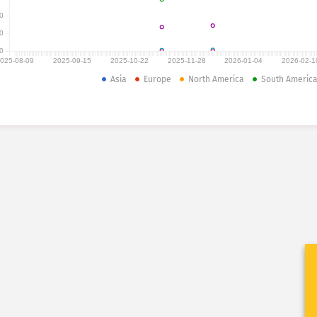
0
0
0
025-08-09
2025-09-15
2025-10-22
2025-11-28
2026-01-04
2026-02-1
Asia
Europe
North America
South Americ