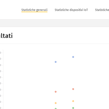
Statistiche generali
Statistiche dispositivi IoT
Statistich
ltati
0
0
0
0
0
0
0
0
0
0