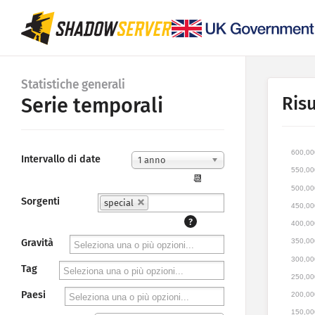
Statistiche generali
Risu
Serie temporali
600,00
Intervallo di date
1 anno
550,00
📆
500,00
Sorgenti
special
450,00
?
400,00
350,00
Gravità
300,00
Tag
250,00
Paesi
200,00
150,00