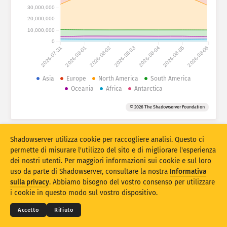
Statistiche di attacco: dispositivi
30,000,000
Paesi
20,000,000
Guida
10,000,000
0
2026-07-31
2026-08-01
2026-08-02
2026-08-03
2026-08-04
2026-08-05
2026-08-06
Set di dati
Limite
Asia
Europe
North America
South America
Oceania
Africa
Antarctica
Raggruppa per
Paese
Tag
© 2026 The Shadowserver Foundation
Stacking
Impilato
Sovrapposizione
Aggiorna automaticamente i risultati
Shadowserver utilizza cookie per raccogliere analisi. Questo ci
Aggiorna
Reset
permette di misurare l'utilizzo del sito e di migliorare l'esperienza
dei nostri utenti. Per maggiori informazioni sui cookie e sul loro
uso da parte di Shadowserver, consultare la nostra
Informativa
Scarica come PNG
© 2026
THE SHADOWSERVER FOUNDATION
sulla privacy
. Abbiamo bisogno del vostro consenso per utilizzare
Privacy e condizioni
Contattaci
Ringraziamenti
i cookie in questo modo sul vostro dispositivo.
Lingua
Accetto
Rifiuto