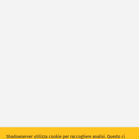
Statistiche di attacco: dispositivi
Tag
Guida
Paesi
Show options
for Popolazione/PIL
Set di dati
Aggiorna automaticamente i risultati
Aggiorna
Reset
Scarica come PNG
Shadowserver utilizza cookie per raccogliere analisi. Questo ci