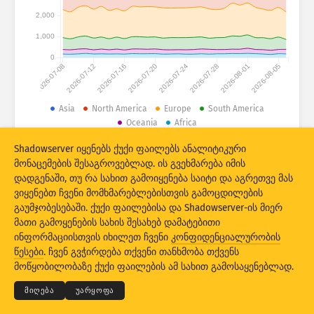
შეტევის სტატისტიკა: მოწყობილობები
2,000
ქვეყნები
დახმარება
1,000
0
2026-07-08
2026-07-12
2026-07-16
2026-07-20
2026-07-24
2026-07-28
2026-08-01
2026-08-05
მონაცემთა კომპლექტი
ზღვარი
Asia
North America
Europe
South America
Oceania
Africa
დააჯგუფეთ
ქვეყანა
ტეგი
Shadowserver იყენებს ქუქი ფაილებს ანალიტიკური
© 2026 The Shadowserver Foundation
Stacking
სტეკში განთავსებული
გადაფარვა
მონაცემების შესაგროვებლად. ის გვეხმარება იმის
ავტომატური განახლების შედეგები
დადგენაში, თუ რა სახით გამოიყენება საიტი და აგრეთვე მას
ვიყენებთ ჩვენი მომხმარებლებისთვის გამოცდილების
საწყის პარამეტრებზე
გაუმჯობესებაში. ქუქი ფაილებისა და Shadowserver-ის მიერ
განახლება
დაბრუნება
მათი გამოყენების სახის შესახებ დამატებითი
ინფორმაციისთვის იხილეთ ჩვენი
კონფიდენციალურობის
© 2026
THE SHADOWSERVER FOUNDATION
კონფიდენციალურობა და პირობები
PNG-ს სახით ჩამოტვირთვა
წესები
. ჩვენ გვჭირდება თქვენი თანხმობა თქვენს
დაგვიკავშირდით
კრედიტები
მოწყობილობაზე ქუქი ფაილების ამ სახით გამოსაყენებლად.
ენა
მიღება
უარყოფა