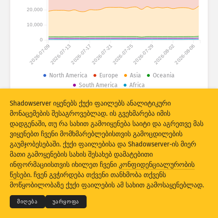
შეტევის სტატისტიკა: მოწყობილობები
20,000
ქვეყნები
დახმარება
10,000
0
2026-07-09
2026-07-13
2026-07-17
2026-07-21
2026-07-25
2026-07-29
2026-08-02
2026-08-06
მონაცემთა კომპლექტი
ზღვარი
North America
Europe
Asia
Oceania
South America
Africa
დააჯგუფეთ
ქვეყანა
ტეგი
Shadowserver იყენებს ქუქი ფაილებს ანალიტიკური
© 2026 The Shadowserver Foundation
Stacking
სტეკში განთავსებული
გადაფარვა
მონაცემების შესაგროვებლად. ის გვეხმარება იმის
ავტომატური განახლების შედეგები
დადგენაში, თუ რა სახით გამოიყენება საიტი და აგრეთვე მას
ვიყენებთ ჩვენი მომხმარებლებისთვის გამოცდილების
საწყის პარამეტრებზე
გაუმჯობესებაში. ქუქი ფაილებისა და Shadowserver-ის მიერ
განახლება
დაბრუნება
მათი გამოყენების სახის შესახებ დამატებითი
ინფორმაციისთვის იხილეთ ჩვენი
კონფიდენციალურობის
© 2026
THE SHADOWSERVER FOUNDATION
კონფიდენციალურობა და პირობები
PNG-ს სახით ჩამოტვირთვა
წესები
. ჩვენ გვჭირდება თქვენი თანხმობა თქვენს
დაგვიკავშირდით
კრედიტები
მოწყობილობაზე ქუქი ფაილების ამ სახით გამოსაყენებლად.
ენა
მიღება
უარყოფა