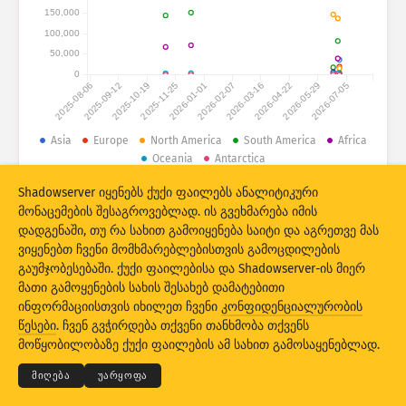
შეტევის სტატისტიკა: მოწყობილობები
150,000
ქვეყნები
100,000
დახმარება
50,000
0
2025-08-06
2025-09-12
2025-10-19
2025-11-25
2026-01-01
2026-02-07
2026-03-16
2026-04-22
2026-05-29
2026-07-05
მონაცემთა კომპლექტი
ზღვარი
Asia
Europe
North America
South America
Africa
Oceania
Antarctica
დააჯგუფეთ
ქვეყანა
ტეგი
Shadowserver იყენებს ქუქი ფაილებს ანალიტიკური
© 2026 The Shadowserver Foundation
Stacking
სტეკში განთავსებული
გადაფარვა
მონაცემების შესაგროვებლად. ის გვეხმარება იმის
ავტომატური განახლების შედეგები
დადგენაში, თუ რა სახით გამოიყენება საიტი და აგრეთვე მას
ვიყენებთ ჩვენი მომხმარებლებისთვის გამოცდილების
საწყის პარამეტრებზე
გაუმჯობესებაში. ქუქი ფაილებისა და Shadowserver-ის მიერ
განახლება
დაბრუნება
მათი გამოყენების სახის შესახებ დამატებითი
ინფორმაციისთვის იხილეთ ჩვენი
კონფიდენციალურობის
© 2026
THE SHADOWSERVER FOUNDATION
კონფიდენციალურობა და პირობები
PNG-ს სახით ჩამოტვირთვა
წესები
. ჩვენ გვჭირდება თქვენი თანხმობა თქვენს
დაგვიკავშირდით
კრედიტები
მოწყობილობაზე ქუქი ფაილების ამ სახით გამოსაყენებლად.
ენა
მიღება
უარყოფა