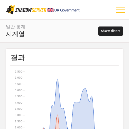
대시보드
일반 통계
시계열
일반 통계
세계 지도
날짜 범위
결과
📆
지역 지도
소스
비교 지도
6,500
트리 맵
6,000
5,500
?
시계열
5,000
심각도
시각화
4,500
4,000
3,500
IoT 디바이스 통계
3,000
태그
공격 통계: 취약점
2,500
2,000