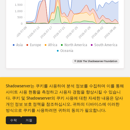
공격 통계: 디바이스
1,500
국가
1,000
도움말
500
0
2026-07-09
2026-07-13
2026-07-17
2026-07-21
2026-07-25
2026-07-29
2026-08-02
2026-08-06
데이터 세트
Asia
Europe
Africa
North America
South America
제한
Oceania
그룹화 기준
국가
태그
© 2026 The Shadowserver Foundation
Stacking
스택형
중복
결과 자동으로 업데이트
Shadowserver는 쿠키를 사용하여 분석 정보를 수집하며 이를 통해
업데이트
리셋
사이트 사용 현황을 측정하고 사용자 경험을 향상시킬 수 있습니
다. 쿠키 및 Shadowserver의 쿠키 사용에 대한 자세한 내용은 당사
PNG로 다운로드
© 2026
THE SHADOWSERVER FOUNDATION
개인 정보 보호 정책
을 참조하십시오. 귀하의 디바이스에 이러한
개인 정보 보호 및 약관
문의
크레딧
방식으로 쿠키를 사용하려면 귀하의 동의가 필요합니다.
언어
수락
거절