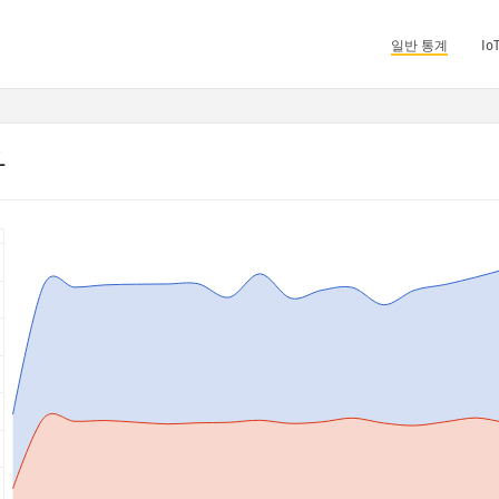
일반 통계
I
과