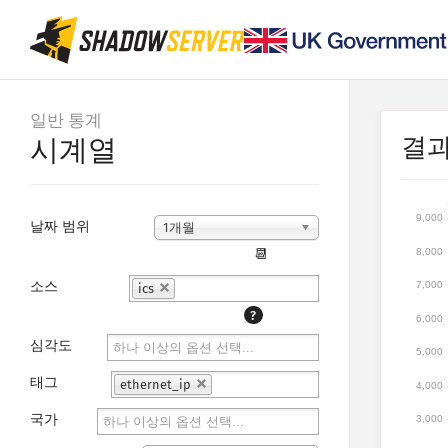
일반 통계
결
시계열
9,000
날짜 범위
1개월
8,000
📆
소스
7,000
ics
?
6,000
심각도
5,000
태그
ethernet_ip
4,000
국가
3,000