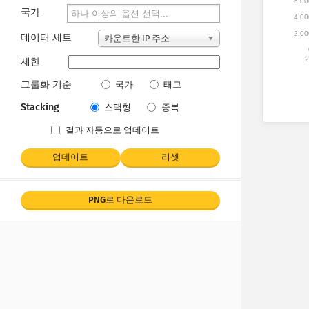
6,00
국가
4,00
2,00
데이터 세트
카운트한 IP 주소
2
제한
그룹화 기준
국가
태그
Stacking
스택형
중복
결과 자동으로 업데이트
업데이트
리셋
PNG로 다운로드