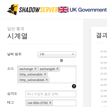
일반 통계
결
시계열
26,00
날짜 범위
1주
24,00
📆
22,00
소스
20,00
exchange
exchange6
18,00
http_vulnerable
16,00
http_vulnerable6
14,00
?
12,00
심각도
10,00
8,00
태그
cve-2024-21762