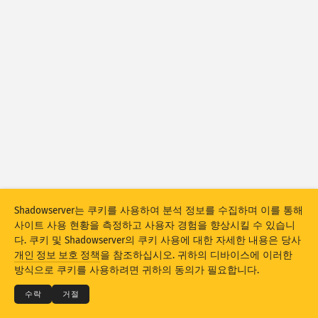
공격 통계: 취약점
태그
공격 통계: 디바이스
도움말
국가
제한
그룹화 기준
Stacking
스택형
중복
Shadowserver는 쿠키를 사용하여 분석 정보를 수집하며 이를 통해
결과 자동으로 업데이트
사이트 사용 현황을 측정하고 사용자 경험을 향상시킬 수 있습니
다. 쿠키 및 Shadowserver의 쿠키 사용에 대한 자세한 내용은 당사
© 2026
THE SHADOWSERVER FOUNDATION
업데이트
리셋
개인 정보 보호 정책
을 참조하십시오. 귀하의 디바이스에 이러한
개인 정보 보호 및 약관
문의
크레딧
방식으로 쿠키를 사용하려면 귀하의 동의가 필요합니다.
PNG로 다운로드
이 데이터 정보
언어
수락
거절