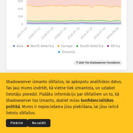
600
Uzbrukumu statistika: Ierīces
400
Valstis
Palīdzība
200
0
2026-07-07
2026-07-11
2026-07-15
2026-07-19
2026-07-23
2026-07-27
2026-07-31
2026-08-04
Datu kopa
Robežvērtība
Asia
North America
Europe
South America
Africa
Oceania
Grupēt pēc
Valsts
Tags
© 2026 The Shadowserver Foundation
Stacking
Salikta
Pārklāta
Automātiski atjaunināt rezultātus
Shadowserver izmanto sīkfailus, lai apkopotu analītiskos datus.
Atjaunināt
Atiestatīt
Tas ļauj mums izvērtēt, kā vietne tiek izmantota, un uzlabot
lietotāju pieredzi. Plašāku informāciju par sīkfailiem un to, kā
Shadowserver tos izmanto, skatiet mūsu
konfidencialitātes
Lejupielādēt kā PNG
© 2026
THE SHADOWSERVER FOUNDATION
Konfidencialitāte un noteikumi
Kontakti
politikā
. Mums ir nepieciešama jūsu piekrišana, lai jūsu ierīcē
Izstrādātāji
lietotu sīkfailus.
Valoda
Piekrist
Noraidīt