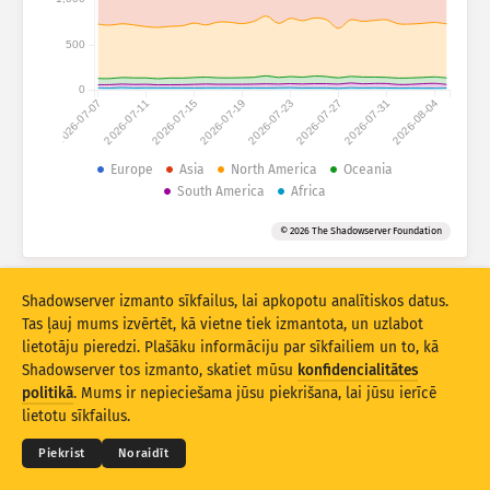
Uzbrukumu statistika: Ierīces
Valstis
500
Palīdzība
0
2026-07-07
2026-07-11
2026-07-15
2026-07-19
2026-07-23
2026-07-27
2026-07-31
2026-08-04
Datu kopa
Robežvērtība
Europe
Asia
North America
Oceania
South America
Africa
Grupēt pēc
Valsts
Tags
© 2026 The Shadowserver Foundation
Stacking
Salikta
Pārklāta
Automātiski atjaunināt rezultātus
Shadowserver izmanto sīkfailus, lai apkopotu analītiskos datus.
Atjaunināt
Atiestatīt
Tas ļauj mums izvērtēt, kā vietne tiek izmantota, un uzlabot
lietotāju pieredzi. Plašāku informāciju par sīkfailiem un to, kā
Shadowserver tos izmanto, skatiet mūsu
konfidencialitātes
Lejupielādēt kā PNG
© 2026
THE SHADOWSERVER FOUNDATION
Konfidencialitāte un noteikumi
Kontakti
politikā
. Mums ir nepieciešama jūsu piekrišana, lai jūsu ierīcē
Izstrādātāji
lietotu sīkfailus.
Valoda
Piekrist
Noraidīt