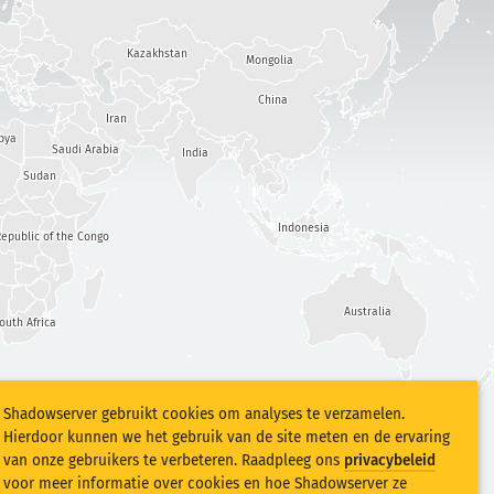
Kazakhstan
Mongolia
China
Iran
bya
Saudi Arabia
India
Sudan
Indonesia
epublic of the Congo
Australia
outh Africa
Shadowserver gebruikt cookies om analyses te verzamelen.
Hierdoor kunnen we het gebruik van de site meten en de ervaring
van onze gebruikers te verbeteren. Raadpleeg ons
privacybeleid
voor meer informatie over cookies en hoe Shadowserver ze