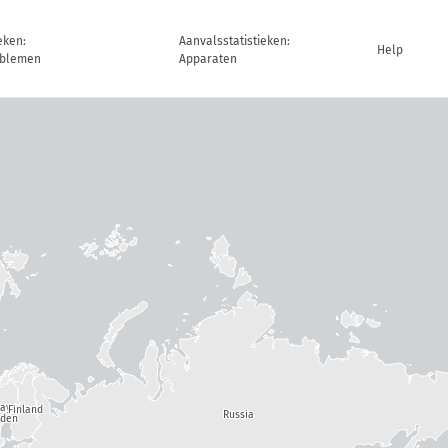
eken:
Aanvalsstatistieken:
Help
oblemen
Apparaten
way
Finland
Russia
den