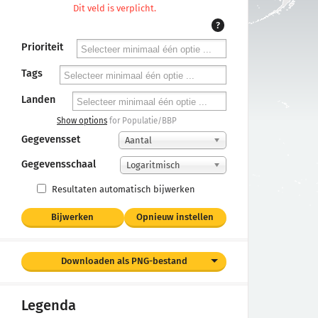
Dit veld is verplicht.
?
Prioriteit
Tags
Landen
Show options
for Populatie/BBP
Gegevensset
Aantal
Gegevensschaal
Logaritmisch
Resultaten automatisch bijwerken
Bijwerken
Opnieuw instellen
Downloaden als PNG-bestand
Legenda