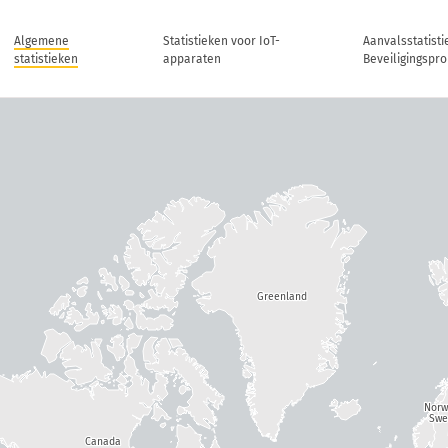
Algemene
Statistieken voor IoT-
Aanvalsstatisti
statistieken
apparaten
Beveiligingspr
Greenland
Nor
Swe
Canada