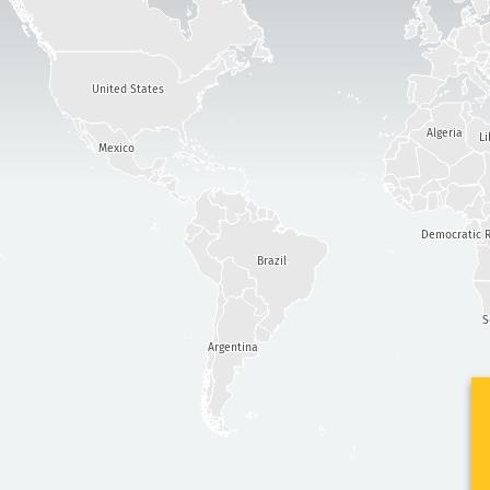
United States
Algeria
Li
Mexico
Democratic R
Brazil
S
Argentina