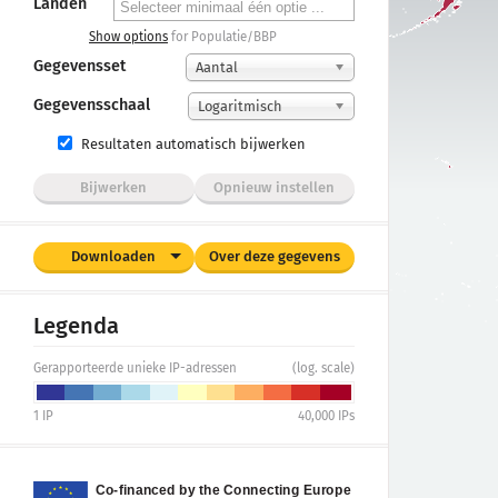
Landen
Show options
for Populatie/BBP
Gegevensset
Aantal
Gegevensschaal
Logaritmisch
Resultaten automatisch bijwerken
Bijwerken
Opnieuw instellen
Downloaden
Over deze gegevens
Legenda
Gerapporteerde unieke IP-adressen
(log. scale)
1
IP
40,000
IPs