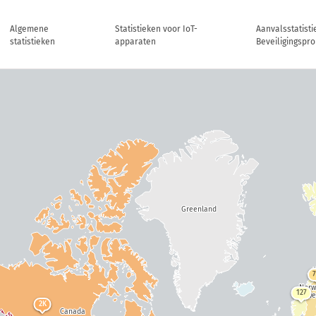
Algemene
Statistieken voor IoT-
Aanvalsstatisti
statistieken
apparaten
Beveiligingspr
Greenland
Nor
127
Swe
2K
Canada