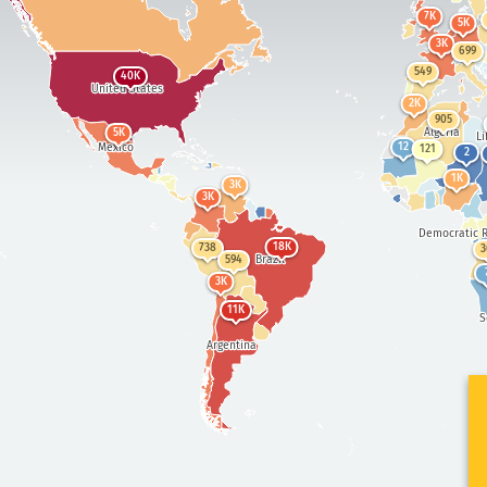
7K
5K
3K
699
549
40K
United States
2K
905
Algeria
5K
Li
Mexico
12
121
2
1K
3K
3K
Democratic R
18K
738
3
Brazil
594
3K
11K
S
Argentina