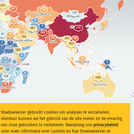
345
8K
1K
115
Kazakhstan
Mongolia
1K
8
1K
2K
3
China
2K
41K
987
Iran
18K
81
1K
359
bya
5K
343
5K
Saudi Arabia
India
2
1
982
Sudan
589
4
2K
10
Indonesia
35
2
epublic of the Congo
69
21
19
4
7
106
400
4K
Australia
outh Africa
Shadowserver gebruikt cookies om analyses te verzamelen.
Hierdoor kunnen we het gebruik van de site meten en de ervaring
van onze gebruikers te verbeteren. Raadpleeg ons
privacybeleid
voor meer informatie over cookies en hoe Shadowserver ze