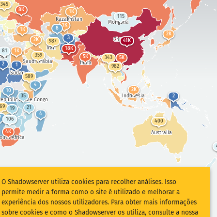
345
8K
1K
115
Kazakhstan
Mongolia
1K
8
1K
2K
3
China
2K
41K
987
Iran
18K
81
1K
359
bya
5K
343
5K
Saudi Arabia
India
2
1
982
Sudan
589
4
2K
10
Indonesia
35
2
epublic of the Congo
69
21
19
4
7
106
400
4K
Australia
outh Africa
O Shadowserver utiliza cookies para recolher análises. Isso
permite medir a forma como o site é utilizado e melhorar a
experiência dos nossos utilizadores. Para obter mais informações
sobre cookies e como o Shadowserver os utiliza, consulte a nossa