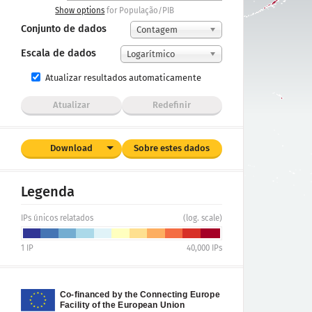
Show options
for População/PIB
Conjunto de dados
Contagem
Escala de dados
Logarítmico
Atualizar resultados automaticamente
Atualizar
Redefinir
Download
Sobre estes dados
Legenda
IPs únicos relatados
(log. scale)
1
IP
40,000
IPs