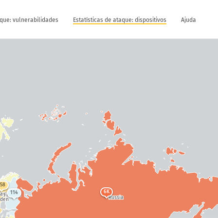
aque: vulnerabilidades
Estatísticas de ataque: dispositivos
Ajuda
758
6K
114
way
Finland
Russia
den