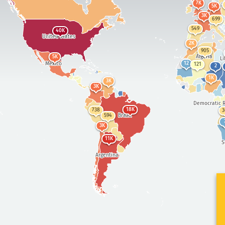
7K
5K
3K
699
549
40K
United States
2K
905
Algeria
5K
Li
Mexico
12
121
2
1K
3K
3K
Democratic R
18K
738
3
Brazil
594
3K
11K
S
Argentina