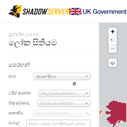
+
ප්‍රහාරක උපාංග
ලෝක සිතියම
−
පෙරහන්
දවස
අවසන් දිනය
📆
ටයිප් කරන්න
විකල්පයක් තෝරන්න...
විකුණුම්කරු
විකල්පයක් තෝරන්න...
ආකෘතිය
විකල්පයක් තෝරන්න...
රටවල්