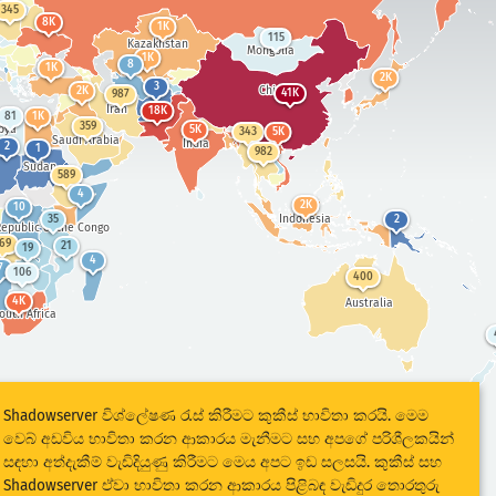
345
8K
1K
115
Kazakhstan
Mongolia
1K
8
1K
2K
3
China
2K
41K
987
Iran
18K
81
1K
359
bya
5K
343
5K
Saudi Arabia
India
2
1
982
Sudan
589
4
2K
10
Indonesia
35
2
epublic of the Congo
69
21
19
4
7
106
400
4K
Australia
outh Africa
Shadowserver විශ්ලේෂණ රැස් කිරීමට කුකීස් භාවිතා කරයි. මෙම
වෙබ් අඩවිය භාවිතා කරන ආකාරය මැනීමට සහ අපගේ පරිශීලකයින්
සඳහා අත්දැකීම් වැඩිදියුණු කිරීමට මෙය අපට ඉඩ සලසයි. කුකීස් සහ
Shadowserver ඒවා භාවිතා කරන ආකාරය පිළිබඳ වැඩිදුර තොරතුරු