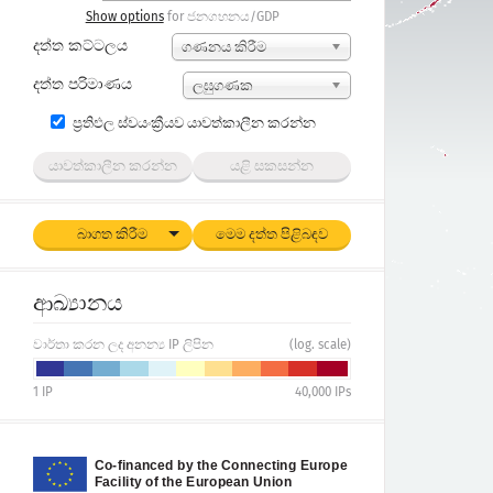
Show options
for ජනගහනය/GDP
දත්ත කට්ටලය
ගණනය කිරීම
දත්ත පරිමාණය
ලඝුගණක
ප්‍රතිඵල ස්වයංක්‍රීයව යාවත්කාලීන කරන්න
යාවත්කාලීන කරන්න
යළි සකසන්න
බාගත කිරීම
මෙම දත්ත පිළිබඳව
ආඛ්‍යානය
වාර්තා කරන ලද අනන්‍ය IP ලිපින
(log. scale)
1
IP
40,000
IPs