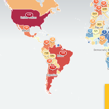
7K
5K
3K
699
549
40K
United States
2K
905
Algeria
5K
Li
Mexico
12
121
2
1K
3K
3K
Democratic R
18K
738
3
Brazil
594
3K
11K
S
Argentina