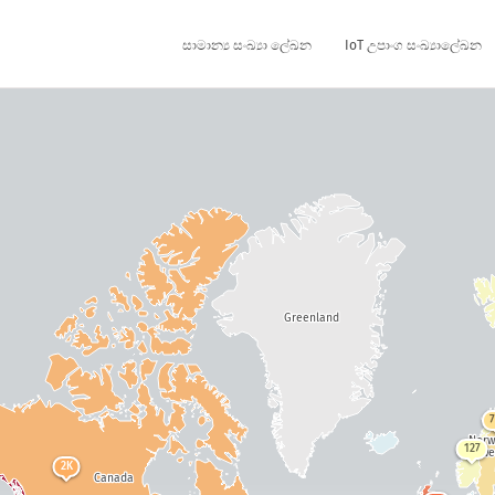
සාමාන්‍ය සංඛ්‍යා ලේඛන
IoT උපාංග සංඛ්‍යාලේඛන
Greenland
Nor
127
Swe
2K
Canada