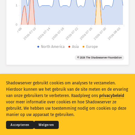
Aanvalsstatistieken: Apparaten
1
Landen
Help
0
2026-07-06
2026-07-10
2026-07-14
2026-07-18
2026-07-22
2026-07-26
2026-07-30
2026-08-03
Gegevensset
Limiet
North America
Asia
Europe
Groeperen op
Land
Tag
© 2026 The Shadowserver Foundation
Stacking
Gestapeld
Overlappend
Resultaten automatisch bijwerken
Shadowserver gebruikt cookies om analyses te verzamelen.
Bijwerken
Opnieuw instellen
Hierdoor kunnen we het gebruik van de site meten en de ervaring
van onze gebruikers te verbeteren. Raadpleeg ons
privacybeleid
voor meer informatie over cookies en hoe Shadowserver ze
Downloaden als PNG-bestand
© 2026
THE SHADOWSERVER FOUNDATION
Privacy en voorwaarden
Contact opnemen
gebruikt. We hebben uw toestemming nodig om cookies op deze
Credits
manier op uw apparaat te gebruiken.
Taal
Accepteren
Weigeren