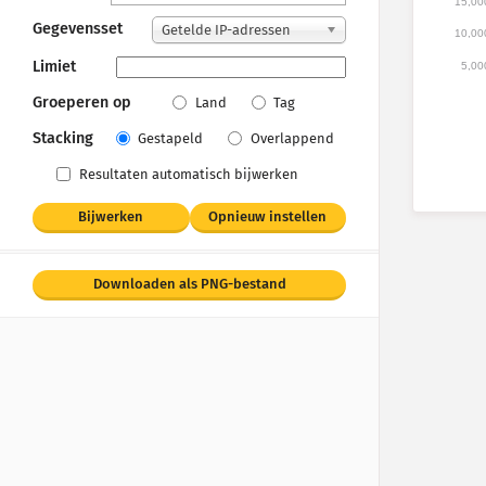
15,00
Gegevensset
Getelde IP-adressen
10,00
Limiet
5,00
Groeperen op
Land
Tag
Stacking
Gestapeld
Overlappend
Resultaten automatisch bijwerken
Bijwerken
Opnieuw instellen
Downloaden als PNG-bestand