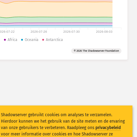
026-07-22
2026-07-26
2026-07-30
2026-08-03
a
Africa
Oceania
Antarctica
© 2026 The Shadowserver Foundation
Shadowserver gebruikt cookies om analyses te verzamelen.
Hierdoor kunnen we het gebruik van de site meten en de ervaring
van onze gebruikers te verbeteren. Raadpleeg ons
privacybeleid
voor meer informatie over cookies en hoe Shadowserver ze