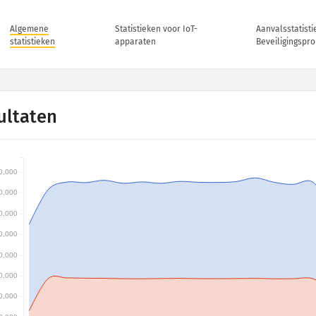
Algemene
Statistieken voor IoT-
Aanvalsstatisti
statistieken
apparaten
Beveiligingspr
ultaten
0,000
0,000
0,000
0,000
0,000
0,000
0,000