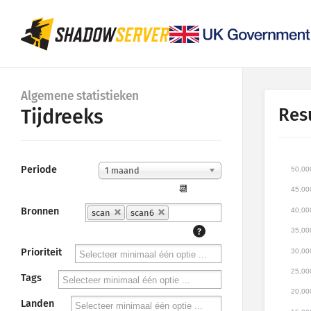
Algemene statistieken
Res
Tijdreeks
Periode
50,00
1 maand
📆
45,00
Bronnen
40,00
scan
scan6
?
35,00
Prioriteit
30,00
25,00
Tags
20,00
Landen