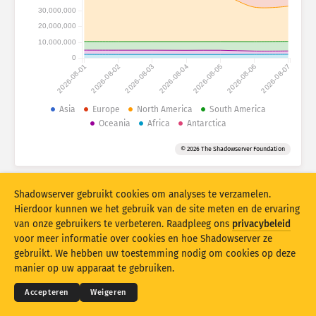
Aanvalsstatistieken: Apparaten
30,000,000
Landen
20,000,000
Help
10,000,000
0
2026-08-01
2026-08-02
2026-08-03
2026-08-04
2026-08-05
2026-08-06
2026-08-07
Gegevensset
Limiet
Asia
Europe
North America
South America
Oceania
Africa
Antarctica
Groeperen op
Land
Tag
© 2026 The Shadowserver Foundation
Stacking
Gestapeld
Overlappend
Resultaten automatisch bijwerken
Shadowserver gebruikt cookies om analyses te verzamelen.
Bijwerken
Opnieuw instellen
Hierdoor kunnen we het gebruik van de site meten en de ervaring
van onze gebruikers te verbeteren. Raadpleeg ons
privacybeleid
voor meer informatie over cookies en hoe Shadowserver ze
Downloaden als PNG-bestand
© 2026
THE SHADOWSERVER FOUNDATION
Privacy en voorwaarden
Contact opnemen
gebruikt. We hebben uw toestemming nodig om cookies op deze
Credits
manier op uw apparaat te gebruiken.
Taal
Accepteren
Weigeren