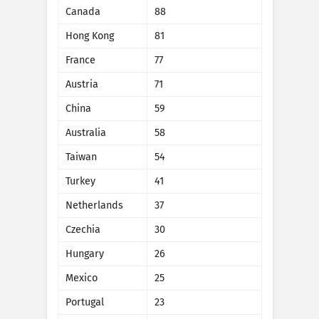
Aanvalsstatistieken: Apparaten
Canada
88
Landen
Help
Hong Kong
81
France
77
Austria
71
Gegevensset
Limiet
China
59
Groeperen op
Land
Tag
Australia
58
Gegevensschaal
Taiwan
54
Stijl
Turkey
41
Resultaten automatisch bijwerken
Netherlands
37
Czechia
30
Bijwerken
Opnieuw instellen
Hungary
26
Downloaden als PNG-bestand
Mexico
25
Portugal
23