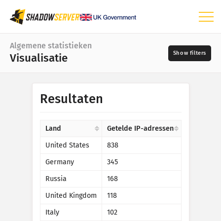
Dashboard
Algemene statistieken
Visualisatie
Algemene statistieken
Wereldkaart
Periode
Resultaten
📆
Regiokaart
Bronnen
Vergelijkingskaart
Land
Getelde IP-adressen
Treemap-diagram
United States
838
?
Tijdreeks
Germany
345
Prioriteit
Visualisatie
Russia
168
Statistieken voor IoT-apparaten
United Kingdom
118
Tags
Aanvalsstatistieken: Beveiligingsproblemen
Italy
102