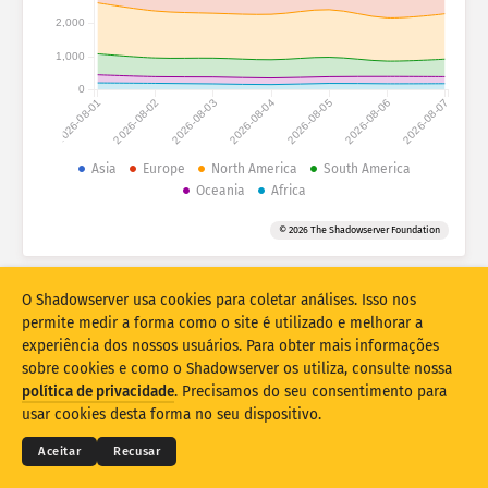
Estatísticas de ataque: dispositivos
2,000
Países
Ajuda
1,000
0
2026-08-01
2026-08-02
2026-08-03
2026-08-04
2026-08-05
2026-08-06
2026-08-07
Conjunto de dados
Limite
Asia
Europe
North America
South America
Oceania
Africa
Agrupar por
País
Tag
© 2026 The Shadowserver Foundation
Stacking
Empilhado
Sobreposição
Atualizar automaticamente os resultados
O Shadowserver usa cookies para coletar análises. Isso nos
Atualizar
Redefinir
permite medir a forma como o site é utilizado e melhorar a
experiência dos nossos usuários. Para obter mais informações
sobre cookies e como o Shadowserver os utiliza, consulte nossa
Baixar como PNG
© 2026
THE SHADOWSERVER FOUNDATION
política de privacidade
. Precisamos do seu consentimento para
Privacidade e termos
Contate-nos
Créditos
usar cookies desta forma no seu dispositivo.
Idioma
Aceitar
Recusar