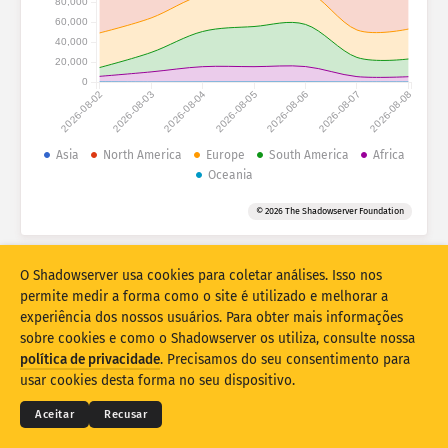
80,000
Estatísticas de ataque: dispositivos
60,000
40,000
Ajuda
20,000
Conjunto de dados
0
2026-08-02
2026-08-03
2026-08-04
2026-08-05
2026-08-06
2026-08-07
2026-08-08
Limite
Agrupar por
Asia
North America
Europe
South America
Africa
?
Oceania
Stacking
Empilhado
Sobreposição
© 2026 The Shadowserver Foundation
Atualizar automaticamente os resultados
Atualizar
Redefinir
O Shadowserver usa cookies para coletar análises. Isso nos
permite medir a forma como o site é utilizado e melhorar a
Baixar como PNG
Sobre esses dados
experiência dos nossos usuários. Para obter mais informações
sobre cookies e como o Shadowserver os utiliza, consulte nossa
© 2026
THE SHADOWSERVER FOUNDATION
política de privacidade
. Precisamos do seu consentimento para
Privacidade e termos
Contate-nos
Créditos
usar cookies desta forma no seu dispositivo.
Estatísticas de impressões digitais de dispositivos IoT e ataques de
Idioma
honeypot cofinanciadas pelo Connecting Europe Facility da UE.
Aceitar
Recusar