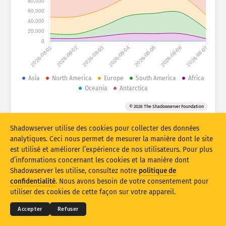
80,000
Statistiques d’attaque : appareils
60,000
40,000
Aide
20,000
Ensemble de données
0
2026-08-01
2026-08-02
2026-08-03
2026-08-04
2026-08-05
2026-08-06
2026-08-07
Limite
Groupe par
Asia
North America
Europe
South America
Africa
?
Oceania
Antarctica
Stacking
Empilé
Se chevauchant
© 2026 The Shadowserver Foundation
Mettre à jour les résultats automatiquement
Shadowserver utilise des cookies pour collecter des données
Mettre à jour
Réinitialiser
analytiques. Ceci nous permet de mesurer la manière dont le site
est utilisé et améliorer l’expérience de nos utilisateurs. Pour plus
Télécharger au format PNG
À propos de ces données
d’informations concernant les cookies et la manière dont
Shadowserver les utilise, consultez notre
politique de
© 2026
THE SHADOWSERVER FOUNDATION
Confidentialité et conditions
Contactez-nous
confidentialité
. Nous avons besoin de votre consentement pour
Mentions
utiliser des cookies de cette façon sur votre appareil.
Fingerprinting d’appareils IdO et statistiques d’attaques honeypot co-
Langue
financés par le Mécanisme pour l’interconnexion en Europe de l’Union
Accepter
Refuser
européenne.