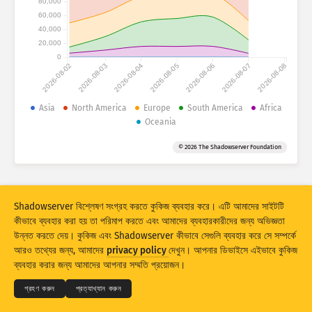
80,000
আক্রমণের পরিসংখ্যান: ডিভাইস
60,000
40,000
সাহায্য
20,000
ডেটা সেট
0
2026-08-02
2026-08-03
2026-08-04
2026-08-05
2026-08-06
2026-08-07
2026-08-08
সীমা
গ্রুপ করুন
Asia
North America
Europe
South America
Africa
?
Oceania
Stacking
স্টাক করা
ওভারল্যাপিং
© 2026 The Shadowserver Foundation
ফলাফল স্বয়ংক্রিয়ভাবে আপডেট করুন
আপডেট করুন
রিসেট
Shadowserver বিশ্লেষণ সংগ্রহ করতে কুকিজ ব্যবহার করে। এটি আমাদের সাইটটি
কীভাবে ব্যবহার করা হয় তা পরিমাপ করতে এবং আমাদের ব্যবহারকারীদের জন্য অভিজ্ঞতা
PNG হিসেবে ডাউনলোড করুন
এই তথ্য সম্পর্কে
উন্নত করতে দেয়। কুকিজ এবং Shadowserver কীভাবে সেগুলি ব্যবহার করে সে সম্পর্কে
© 2026
THE SHADOWSERVER FOUNDATION
আরও তথ্যের জন্য, আমাদের
privacy policy
দেখুন। আপনার ডিভাইসে এইভাবে কুকিজ
গোপনীয়তা এবং শর্তাদি
যোগাযোগ করুন
সৌজন্যে
ব্যবহার করার জন্য আমাদের আপনার সম্মতি প্রয়োজন।
IoT ডিভাইস ফিঙ্গারপ্রিন্টিং এবং হানিপট আক্রমণের পরিসংখ্যান EU-এর কানেক্টিং ইউরোপ ফ্যাসিলিটি
ভাষা
গ্রহণ করুন
প্রত্যাখ্যান করুন
(Connecting Europe Facility) দ্বারা সহ-অর্থায়ন করা হয়েছে।