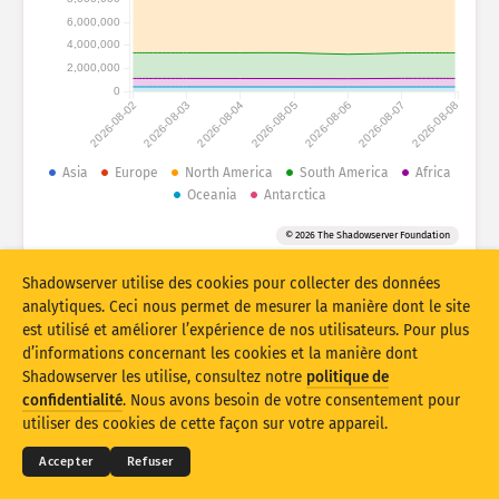
6,000,000
Statistiques d’attaque : vulnérabilités
4,000,000
Balises
2,000,000
Statistiques d’attaque : appareils
0
2026-08-02
2026-08-03
2026-08-04
2026-08-05
2026-08-06
2026-08-07
2026-08-08
Aide
Pays
Asia
Europe
North America
South America
Africa
Oceania
Antarctica
© 2026 The Shadowserver Foundation
Limite
Shadowserver utilise des cookies pour collecter des données
Groupe par
analytiques. Ceci nous permet de mesurer la manière dont le site
Stacking
Empilé
Se chevauchant
est utilisé et améliorer l’expérience de nos utilisateurs. Pour plus
d’informations concernant les cookies et la manière dont
Mettre à jour les résultats automatiquement
Shadowserver les utilise, consultez notre
politique de
© 2026
THE SHADOWSERVER FOUNDATION
Confidentialité et conditions
Contactez-nous
confidentialité
. Nous avons besoin de votre consentement pour
Mettre à jour
Réinitialiser
Mentions
utiliser des cookies de cette façon sur votre appareil.
Télécharger au format PNG
À propos de ces données
Langue
Accepter
Refuser