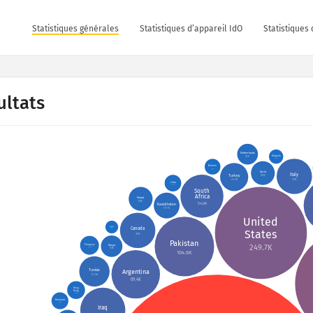
Statistiques générales
Statistiques d’appareil IdO
Statistiques 
ultats
Netherlands
Bulgaria
12.7K
6.1K
Bahrain
7.3K
Syria
Italy
Turkey
16.8K
37K
23.3K
Libya
8.2K
South
Africa
Nepal
16.9K
54.6K
Kazakhstan
19.7K
United
Uganda
Canada
4.9K
States
37K
Pakistan
Paraguay
Kenya
249.7K
10.5K
13.6K
104.6K
Tunisia
Argentina
27.2K
69.4K
Hong
Kong
9.4K
Honduras
8.4K
Iraq