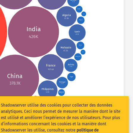
Germany
23.4K
Serbia
7.5K
Panama
Algeria
3.7K
67.8K
Belgium
9K
India
Spain
46.7K
426K
Greece
9.7K
Malaysia
67.3K
Kyrgyzstan
3.9K
Guatemala
8.6K
Bolivia
France
27.9K
107.4K
China
Oman
11.5K
378.1K
Portugal
21.7K
Philippines
Bosnia and
63.1K
Herzegovina
7.2K
Nigeria
Cambodia
3.7K
Shadowserver utilise des cookies pour collecter des données
United
30.4K
Arab
Emirates
11K
Egypt
analytiques. Ceci nous permet de mesurer la manière dont le site
rocco
Czechia
45.2K
3.7K
0.6K
Dominican
est utilisé et améliorer l’expérience de nos utilisateurs. Pour plus
Republic
25.5K
Myanmar
d’informations concernant les cookies et la manière dont
Lithuania
13.2K
4.1K
Sweden
5K
Shadowserver les utilise, consultez notre
politique de
Jamaica
4.6K