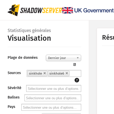
Statistiques générales
Rés
Visualisation
Plage de données
Dernier jour
📆
Sources
sinkhole
sinkhole6
?
Sévérité
Balises
Pays