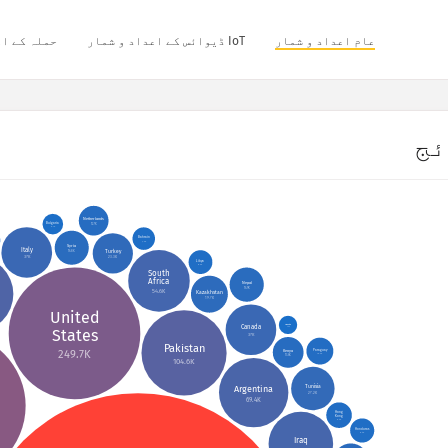
عام اعداد و شمار
IoT ڈیوائس کے اعداد و شمار
حملہ کے اع
ئج
Netherlands
Bulgaria
12.7K
6.1K
Bahrain
7.3K
Syria
Italy
Turkey
16.8K
37K
23.3K
Libya
8.2K
South
Africa
Nepal
16.9K
54.6K
Kazakhstan
19.7K
United
Uganda
Canada
4.9K
States
37K
Pakistan
Paraguay
Kenya
249.7K
10.5K
13.6K
104.6K
Tunisia
Argentina
27.2K
69.4K
Hong
Kong
9.4K
Honduras
8.4K
Iraq