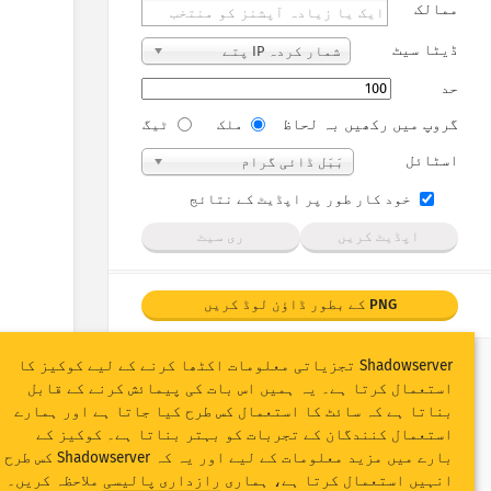
ممالک
ڈیٹا سیٹ
شمار کردہ IP پتے
حد
گروپ میں رکھیں بہ لحاظ
ملک
ٹیگ
اسٹائل
بَبَل ڈائی گرام
خود کار طور پر اپڈیٹ کے نتائج
اپڈیٹ کریں
ری سیٹ
PNG کے بطور ڈاؤن لوڈ کریں
Shadowserver تجزیاتی معلومات اکٹھا کرنے کے لیے کوکیز کا
استعمال کرتا ہے۔ یہ ہمیں اس بات کی پیمائش کرنے کے قابل
بناتا ہے کہ سائٹ کا استعمال کس طرح کیا جاتا ہے اور ہمارے
استعمال کنندگان کے تجربات کو بہتر بناتا ہے۔ کوکیز کے
بارے میں مزید معلومات کے لیے اور یہ کہ Shadowserver کس طرح
انہیں استعمال کرتا ہے، ہماری
رازداری پالیسی
ملاحظہ کریں۔