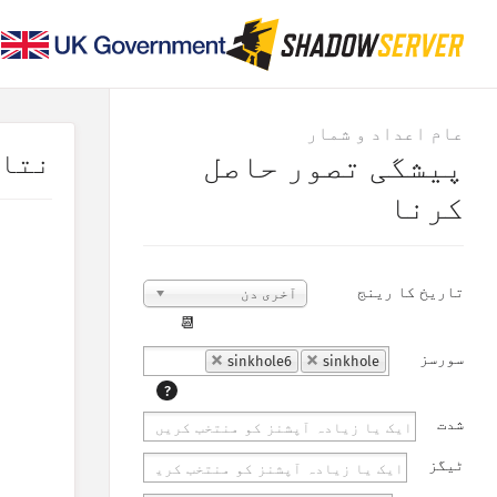
عام اعداد و شمار
نتا
پیشگی تصور حاصل
کرنا
تاریخ کا رینج
آخری دن
📆
سورسز
sinkhole6
sinkhole
?
شدت
ٹیگز